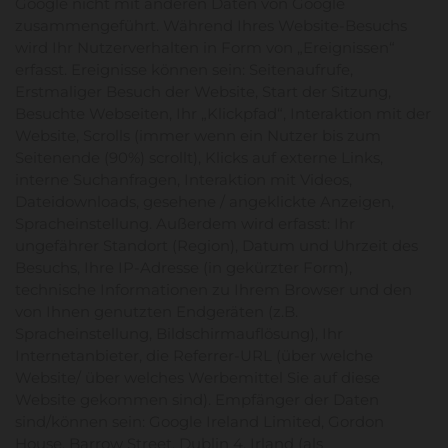
Google nicht mit anderen Daten von Google
zusammengeführt. Während Ihres Website-Besuchs
wird Ihr Nutzerverhalten in Form von „Ereignissen“
erfasst. Ereignisse können sein: Seitenaufrufe,
Erstmaliger Besuch der Website, Start der Sitzung,
Besuchte Webseiten, Ihr „Klickpfad“, Interaktion mit der
Website, Scrolls (immer wenn ein Nutzer bis zum
Seitenende (90%) scrollt), Klicks auf externe Links,
interne Suchanfragen, Interaktion mit Videos,
Dateidownloads, gesehene / angeklickte Anzeigen,
Spracheinstellung. Außerdem wird erfasst: Ihr
ungefährer Standort (Region), Datum und Uhrzeit des
Besuchs, Ihre IP-Adresse (in gekürzter Form),
technische Informationen zu Ihrem Browser und den
von Ihnen genutzten Endgeräten (z.B.
Spracheinstellung, Bildschirmauflösung), Ihr
Internetanbieter, die Referrer-URL (über welche
Website/ über welches Werbemittel Sie auf diese
Website gekommen sind). Empfänger der Daten
sind/können sein: Google Ireland Limited, Gordon
House, Barrow Street, Dublin 4, Irland (als