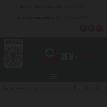
§57a Pickerl Überprüfung bis zu 3,5t

24h Abschleppdienst
+43 676 6483081

+43 676 6483081
