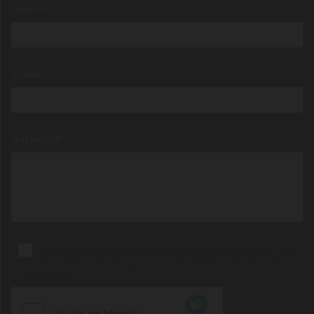
Telefon
E-Mail*
Nachricht*
Es werden personenbezogene Daten übermittelt und
für die in der Datenschutzseite beschriebenen Zwecke
verwendet. *