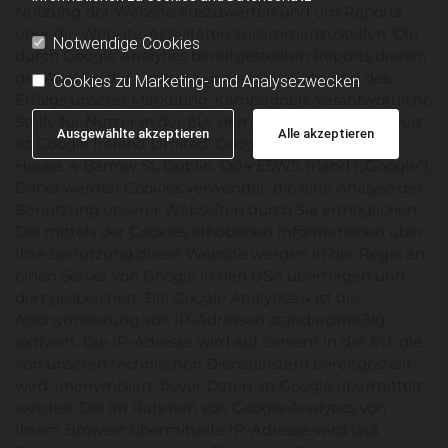
Nutzung der Website auszuwerten und um Reports
über die Website-Aktivitäten zusammenzustellen. Die
Notwendige Cookies
durch Google Analytics bereitgestellten Reports dienen
der Analyse der Leistung unserer Website und des
Cookies zu Marketing- und Analysezwecken
Erfolgs unserer Marketing-Kampagnen. Verantwortliche
Stelle für Nutzer in der EU/ dem EWR und der Schweiz
Ausgewählte akzeptieren
Alle akzeptieren
ist Google Ireland Limited, Google Building Gordon
House, 4 Barrow St, Dublin, D04 E5W5, Irland („Google“).
Dabei werden Cookies verwendet, die eine Analyse der
Benutzung unserer Webseiten durch Sie ermöglichen.
Die mittels der Cookies erhobenen Informationen über
Ihre Benutzung dieser Website werden in der Regel an
einen Server von Google in den USA übertragen und
dort gespeichert. Bei Google Analytics 4 ist die
Anonymisierung von IP-Adressen standardmäßig
aktiviert. Die IP-Adresse wird auf Servern in der EU, die
von unseren technischen Dienstleistern bereitgestellt
wird, anonymisiert, bevor Daten an Google übermittelt
werden. Die im Rahmen von Google Analytics von
Ihrem Browser übermittelte IP-Adresse wird laut