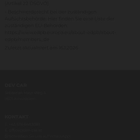
(Artikel 22 DSGVO)
- Beschwerderecht bei der zuständigen
Aufsichtsbehörde. Hier finden Sie eine Liste der
zuständigen EU-Behörden:
https://www.edpb.europa.eu/about-edpb/about-
edpb/members_de
Zuletzt aktualisiert am 16.1.2026
DEV CAR
Sebastian Mayr Weg 4
9601 Arnoldstein
KONTAKT
T.
+43 676 6483081
E.
office@dev-car.at
Schreiben Sie uns auf WhatsApp!
