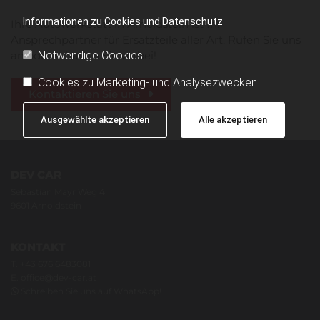
Informationen zu Cookies und Datenschutz
Ihre Autowerkstatt in Arnoldstein ist Ihr
Ansprechpartner für Ersatzteile aller Art. Rufen Sie uns
an oder schauen Sie vorbei!
Notwendige Cookies
Cookies zu Marketing- und Analysezwecken
Kontaktieren Sie uns
Ausgewählte akzeptieren
Alle akzeptieren
DEV CAR
Sebastian Mayr Weg 4
9601 Arnoldstein
KONTAKT
T.
+43 676 6483081
E.
office@dev-car.at
Schreiben Sie uns auf WhatsApp!
