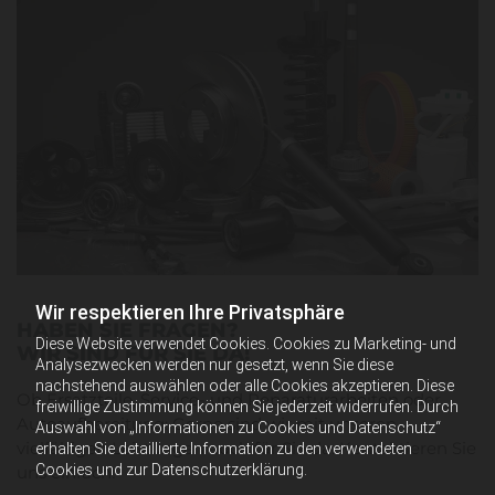
Wir respektieren Ihre Privatsphäre
HABEN SIE FRAGEN?
Diese Website verwendet Cookies. Cookies zu Marketing- und
WIR SIND FÜR SIE DA!
Analysezwecken werden nur gesetzt, wenn Sie diese
nachstehend auswählen oder alle Cookies akzeptieren. Diese
Ob Ersatzteile, Service- und Reparaturarbeiten oder
freiwillige Zustimmung können Sie jederzeit widerrufen. Durch
Autoaufbereitung: Gerne sind wir mit unseren
Auswahl von „Informationen zu Cookies und Datenschutz“
vielfältigen Leistungen auch für Sie da. Kontaktieren Sie
erhalten Sie detaillierte Information zu den verwendeten
Cookies und zur Datenschutzerklärung.
uns einfach!