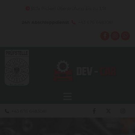
§57a Pickerl Überprüfung bis zu 3,5t

24h Abschleppdienst
+43 676 6483081

+43 676 6483081
